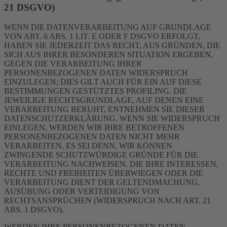
21 DSGVO)
WENN DIE DATENVERARBEITUNG AUF GRUNDLAGE
VON ART. 6 ABS. 1 LIT. E ODER F DSGVO ERFOLGT,
HABEN SIE JEDERZEIT DAS RECHT, AUS GRÜNDEN, DIE
SICH AUS IHRER BESONDEREN SITUATION ERGEBEN,
GEGEN DIE VERARBEITUNG IHRER
PERSONENBEZOGENEN DATEN WIDERSPRUCH
EINZULEGEN; DIES GILT AUCH FÜR EIN AUF DIESE
BESTIMMUNGEN GESTÜTZTES PROFILING. DIE
JEWEILIGE RECHTSGRUNDLAGE, AUF DENEN EINE
VERARBEITUNG BERUHT, ENTNEHMEN SIE DIESER
DATENSCHUTZERKLÄRUNG. WENN SIE WIDERSPRUCH
EINLEGEN, WERDEN WIR IHRE BETROFFENEN
PERSONENBEZOGENEN DATEN NICHT MEHR
VERARBEITEN, ES SEI DENN, WIR KÖNNEN
ZWINGENDE SCHUTZWÜRDIGE GRÜNDE FÜR DIE
VERARBEITUNG NACHWEISEN, DIE IHRE INTERESSEN,
RECHTE UND FREIHEITEN ÜBERWIEGEN ODER DIE
VERARBEITUNG DIENT DER GELTENDMACHUNG,
AUSÜBUNG ODER VERTEIDIGUNG VON
RECHTSANSPRÜCHEN (WIDERSPRUCH NACH ART. 21
ABS. 1 DSGVO).
WERDEN IHRE PERSONENBEZOGENEN DATEN