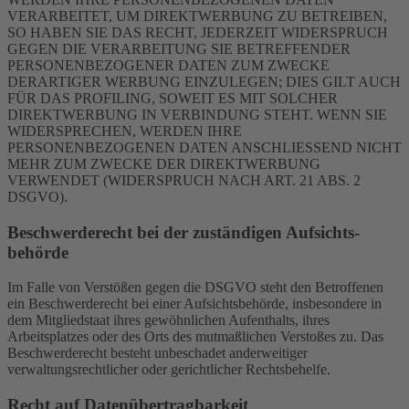
VERARBEITET, UM DIREKTWERBUNG ZU BETREIBEN,
SO HABEN SIE DAS RECHT, JEDERZEIT WIDERSPRUCH
GEGEN DIE VERARBEITUNG SIE BETREFFENDER
PERSONENBEZOGENER DATEN ZUM ZWECKE
DERARTIGER WERBUNG EINZULEGEN; DIES GILT AUCH
FÜR DAS PROFILING, SOWEIT ES MIT SOLCHER
DIREKTWERBUNG IN VERBINDUNG STEHT. WENN SIE
WIDERSPRECHEN, WERDEN IHRE
PERSONENBEZOGENEN DATEN ANSCHLIESSEND NICHT
MEHR ZUM ZWECKE DER DIREKTWERBUNG
VERWENDET (WIDERSPRUCH NACH ART. 21 ABS. 2
DSGVO).
Beschwerde­recht bei der zuständigen Aufsichts­
behörde
Im Falle von Verstößen gegen die DSGVO steht den Betroffenen
ein Beschwerderecht bei einer Aufsichtsbehörde, insbesondere in
dem Mitgliedstaat ihres gewöhnlichen Aufenthalts, ihres
Arbeitsplatzes oder des Orts des mutmaßlichen Verstoßes zu. Das
Beschwerderecht besteht unbeschadet anderweitiger
verwaltungsrechtlicher oder gerichtlicher Rechtsbehelfe.
Recht auf Daten­übertrag­barkeit