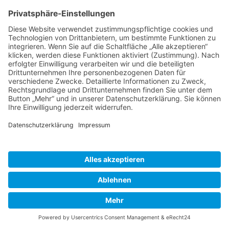
https://policies.google.com/privacy?hl=de
.
Google Maps
Diese Seite nutzt den Kartendienst Google Maps. Anbieter ist die
Google Ireland Limited („Google“), Gordon House, Barrow Street,
Dublin 4, Irland.
Zur Nutzung der Funktionen von Google Maps ist es notwendig,
Ihre IP-Adresse zu speichern. Diese Informationen werden in der
Regel an einen Server von Google in den USA übertragen und dort
gespeichert. Der Anbieter dieser Seite hat keinen Einfluss auf diese
Datenübertragung.
Die Nutzung von Google Maps erfolgt im Interesse einer
ansprechenden Darstellung unserer Online-Angebote und an einer
leichten Auffindbarkeit der von uns auf der Website angegebenen
Orte. Dies stellt ein berechtigtes Interesse im Sinne von Art. 6 Abs. 1
lit. f DSGVO dar. Sofern eine entsprechende Einwilligung abgefragt
wurde, erfolgt die Verarbeitung ausschließlich auf Grundlage von
Art. 6 Abs. 1 lit. a DSGVO; die Einwilligung ist jederzeit
widerrufbar.
Die Datenübertragung in die USA wird auf die
Standardvertragsklauseln der EU-Kommission gestützt. Details