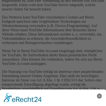
eingebunden ist, wird eine Verbindung zu den Servern von YouTube
hergestellt. Dabei wird dem YouTube-Server mitgeteilt, welche
unserer Seiten Sie besucht haben.
Des Weiteren kann YouTube verschiedene Cookies auf Ihrem
Endgerät speichern oder vergleichbare Technologien zur
Wiedererkennung verwenden (z.B. Device-Fingerprinting). Auf
diese Weise kann YouTube Informationen über Besucher dieser
Website erhalten. Diese Informationen werden u. a. verwendet, um
Videostatistiken zu erfassen, die Anwenderfreundlichkeit zu
verbessern und Betrugsversuchen vorzubeugen.
Wenn Sie in Ihrem YouTube-Account eingeloggt sind, ermöglichen
Sie YouTube, Ihr Surfverhalten direkt Ihrem persönlichen Profil
zuzuordnen. Dies können Sie verhindern, indem Sie sich aus Ihrem
YouTube-Account ausloggen.
Die Nutzung von YouTube erfolgt im Interesse einer ansprechenden
Darstellung unserer Online-Angebote. Dies stellt ein berechtigtes
Interesse im Sinne von Art. 6 Abs. 1 lit. f DSGVO dar. Sofern eine
entsprechende Einwilligung abgefragt wurde, erfolgt die
Verarbeitung ausschließlich auf Grundlage von Art. 6 Abs. 1 lit. a
DSGVO; die Einwilligung ist jederzeit widerrufbar.
Weitere Informationen zum Umgang mit Nutzerdaten finden Sie in
der Datenschutzerklärung von YouTube unter: