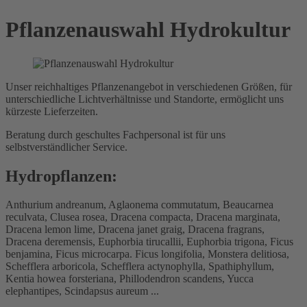
Pflanzenauswahl Hydrokultur
Unser reichhaltiges Pflanzenangebot in verschiedenen Größen, für
unterschiedliche Lichtverhältnisse und Standorte, ermöglicht uns
kürzeste Lieferzeiten.
Beratung durch geschultes Fachpersonal ist für uns
selbstverständlicher Service.
Hydropflanzen:
Anthurium andreanum, Aglaonema commutatum, Beaucarnea
reculvata, Clusea rosea, Dracena compacta, Dracena marginata,
Dracena lemon lime, Dracena janet graig, Dracena fragrans,
Dracena deremensis, Euphorbia tirucallii, Euphorbia trigona, Ficus
benjamina, Ficus microcarpa. Ficus longifolia, Monstera delitiosa,
Schefflera arboricola, Schefflera actynophylla, Spathiphyllum,
Kentia howea forsteriana, Phillodendron scandens, Yucca
elephantipes, Scindapsus aureum ...