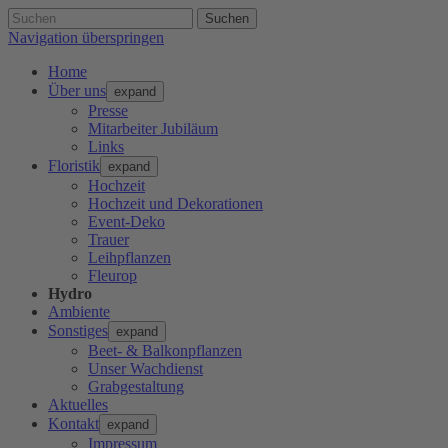
Suchen
Navigation überspringen
Home
Über uns
expand
Presse
Mitarbeiter Jubiläum
Links
Floristik
expand
Hochzeit
Hochzeit und Dekorationen
Event-Deko
Trauer
Leihpflanzen
Fleurop
Hydro
Ambiente
Sonstiges
expand
Beet- & Balkonpflanzen
Unser Wachdienst
Grabgestaltung
Aktuelles
Kontakt
expand
Impressum